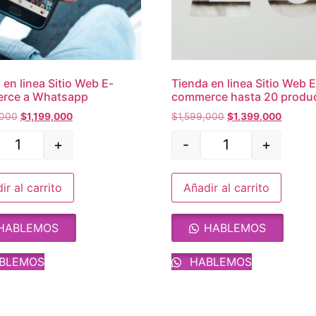
 en linea Sitio Web E-
Tienda en linea Sitio Web E
rce a Whatsapp
commerce hasta 20 produ
,000
$
1,199,000
$
1,599,000
$
1,399,000
+
-
+
ir al carrito
Añadir al carrito
HABLEMOS
HABLEMOS
BLEMOS
HABLEMOS