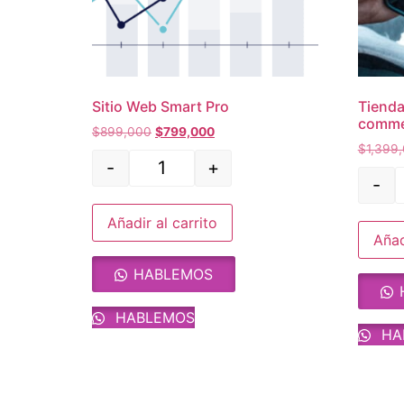
Sitio Web Smart Pro
Tienda
comme
$
899,000
$
799,000
$
1,399
-
+
-
Añadir al carrito
Añad
HABLEMOS
HABLEMOS
HA