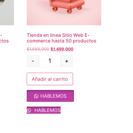
-
Tienda en linea Sitio Web E-
ctos
commerce hasta 50 productos
$
1,699,000
$
1,499,000
-
+
Añadir al carrito
HABLEMOS
HABLEMOS