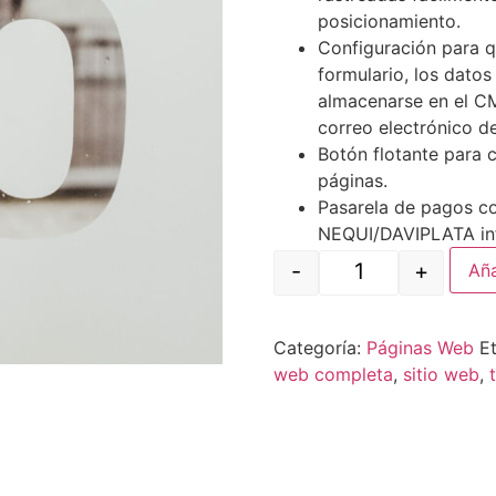
posicionamiento.
Configuración para qu
formulario, los dato
almacenarse en el CM
correo electrónico del
Botón flotante para 
páginas.
Pasarela de pagos c
NEQUI/DAVIPLATA in
-
+
Aña
Categoría:
Páginas Web
E
web completa
,
sitio web
,