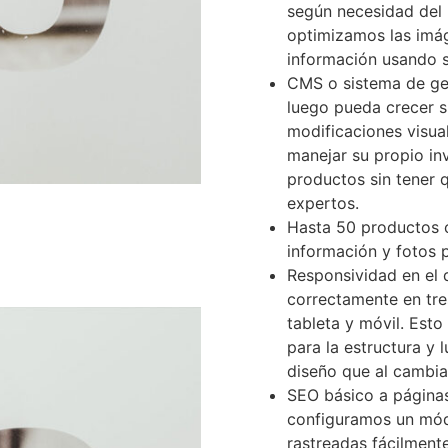
según necesidad del 
optimizamos las imá
información usando s
CMS o sistema de ges
luego pueda crecer si
modificaciones visu
manejar su propio in
productos sin tener
expertos.
Hasta 50 productos 
información y fotos p
Responsividad en el d
correctamente en tre
tableta y móvil. Esto
para la estructura y 
diseño que al cambia
SEO básico a páginas
configuramos un mód
rastreadas fácilment