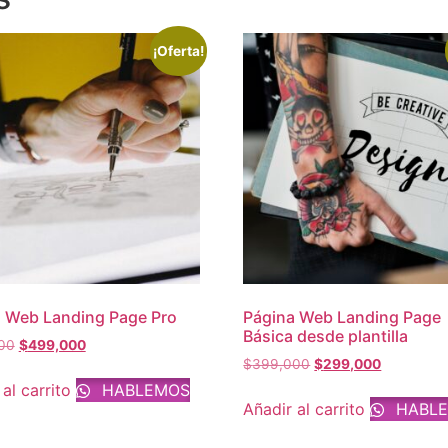
¡Oferta!
 Web Landing Page Pro
Página Web Landing Page
Básica desde plantilla
00
$
499,000
$
399,000
$
299,000
al carrito
HABLEMOS
Añadir al carrito
HABL